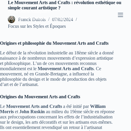
Le Mouvement Arts and Crafts : révolution esthétique ou
P
simple courant artistique ?
a
Nord Ouest Antiquites
s
Blog sur les Antiquités et Objets d'Art
Franck Dubois
07/02/2024
s
Focus sur les Styles et Époques
e
r
a
u
Origines et philosophie du Mouvement Arts and Crafts
c
Le début de la révolution industrielle au 18ème siècle a donné
o
naissance à de nombreux mouvements d’expression artistique
n
et philosophique. L’un de ces mouvements reconnus
t
mondialement est le
Mouvement Arts and Crafts
. Ce
e
mouvement, né en Grande-Bretagne, a influencé la
n
philosophie du design et le mode de production des objets
u
d’art et de l’artisanat.
Origines du Mouvement Arts and Crafts
Le
Mouvement Arts and Crafts
a été initié par
William
Morris
et
John Ruskin
au milieu du 19ème siècle en réponse
aux préoccupations concernant les effets de l’industrialisation
sur le design, les arts décoratifs et sur les artisans eux-mêmes.
Ils ont essentiellement revendiqué un retour à l’artisanat