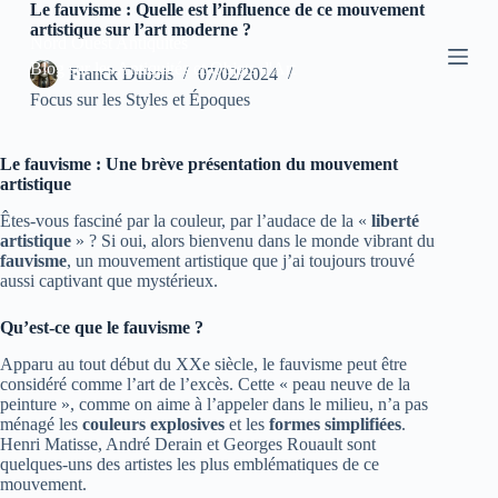
Le fauvisme : Quelle est l’influence de ce mouvement
P
artistique sur l’art moderne ?
a
Nord Ouest Antiquites
s
Blog sur les Antiquités et Objets d'Art
Franck Dubois
07/02/2024
s
Focus sur les Styles et Époques
e
r
a
u
Le fauvisme : Une brève présentation du mouvement
c
artistique
o
Êtes-vous fasciné par la couleur, par l’audace de la «
liberté
n
artistique
» ? Si oui, alors bienvenu dans le monde vibrant du
t
fauvisme
, un mouvement artistique que j’ai toujours trouvé
e
aussi captivant que mystérieux.
n
u
Qu’est-ce que le fauvisme ?
Apparu au tout début du XXe siècle, le fauvisme peut être
considéré comme l’art de l’excès. Cette « peau neuve de la
peinture », comme on aime à l’appeler dans le milieu, n’a pas
ménagé les
couleurs explosives
et les
formes simplifiées
.
Henri Matisse, André Derain et Georges Rouault sont
quelques-uns des artistes les plus emblématiques de ce
mouvement.