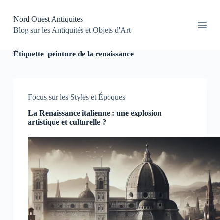
P
a
Nord Ouest Antiquites
s
Blog sur les Antiquités et Objets d'Art
s
e
r
Étiquette
peinture de la renaissance
a
u
c
o
Focus sur les Styles et Époques
n
t
La Renaissance italienne : une explosion
e
artistique et culturelle ?
n
u