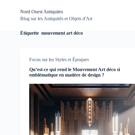
P
a
Nord Ouest Antiquites
s
Blog sur les Antiquités et Objets d'Art
s
e
r
Étiquette
mouvement art déco
a
u
c
o
Focus sur les Styles et Époques
n
t
Qu’est-ce qui rend le Mouvement Art déco si
e
emblématique en matière de design ?
n
u